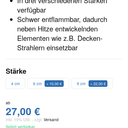
In drei verschiedenen Stärken
verfügbar
Schwer entflammbar, dadurch
neben Hitze entwickelnden
Elementen wie z.B. Decken-
Strahlern einsetzbar
Stärke
4 cm
6 cm
9 cm
+ 10,00 €
+ 22,00 €
ab
27,00 €
inkl. 19% USt. , zzgl.
Versand
Sofort verfügbar