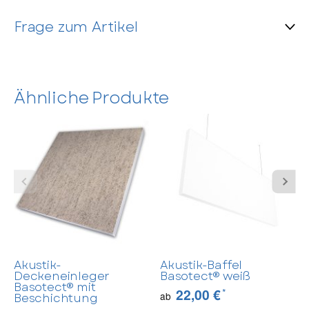
Frage zum Artikel
Kontaktdaten
Anrede
Ähnliche Produkte
Vorname
Nachname
Akustik-
Akustik-Baffel
E-Mail
Deckeneinleger
Basotect® weiß
Basotect® mit
*
22,00 €
ab
Beschichtung