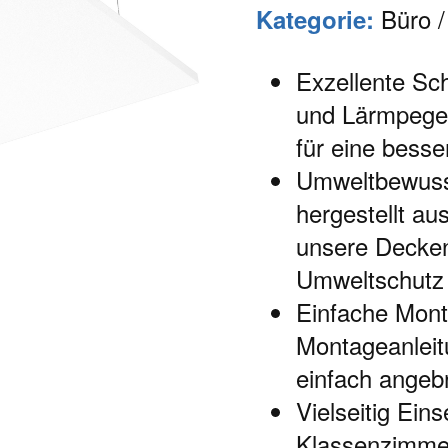
Büro /
Kategorie:
Exzellente Sch
und Lärmpegel
für eine besse
Umweltbewusst
hergestellt au
unsere Decken
Umweltschutz
Einfache Mont
Montageanleit
einfach angeb
Vielseitig Ein
Klassenzimme