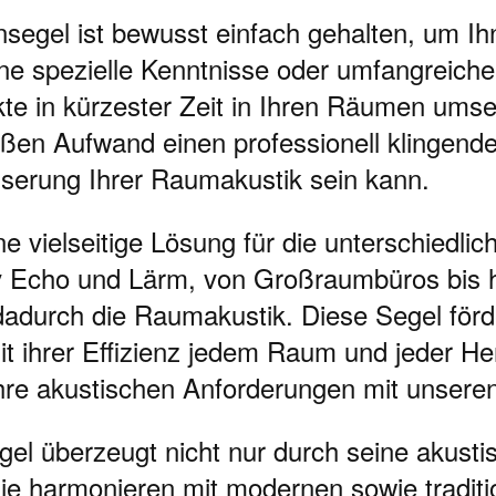
nsegel ist bewusst einfach gehalten, um I
ne spezielle Kenntnisse oder umfangreiche
kte in kürzester Zeit in Ihren Räumen umse
ßen Aufwand einen professionell klingend
esserung Ihrer Raumakustik sein kann.
 vielseitige Lösung für die unterschiedli
tiv Echo und Lärm, von Großraumbüros bis 
adurch die Raumakustik. Diese Segel förd
t ihrer Effizienz jedem Raum und jeder He
re akustischen Anforderungen mit unseren
l überzeugt nicht nur durch seine akusti
ie harmonieren mit modernen sowie traditio