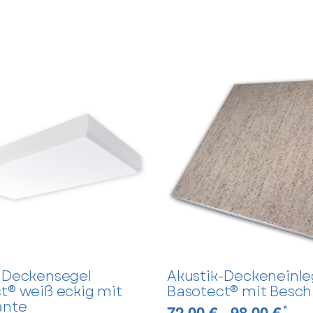
Nachname
-Deckensegel
Akustik-Deckeneinle
t® weiß eckig mit
Basotect® mit Besch
ante
72,00 € -
98,00 €
*