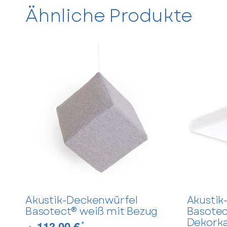
Anrede
Ähnliche Produkte
Vorname
E-Mail
Frage zum Artikel
Ihre Frage
Akustik-Deckenwürfel
Akustik
Basotect® weiß mit Bezug
Basotec
Dekork
113,00 €
*