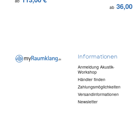
ab
36,00
ab
(* = Pflichtfelder)
Informationen
Bitte beachten Sie unsere Datenschutzerklärung
Anmeldung Akustik-
Workshop
Händler finden
Zahlungsmöglichkeiten
Versandinformationen
Newsletter