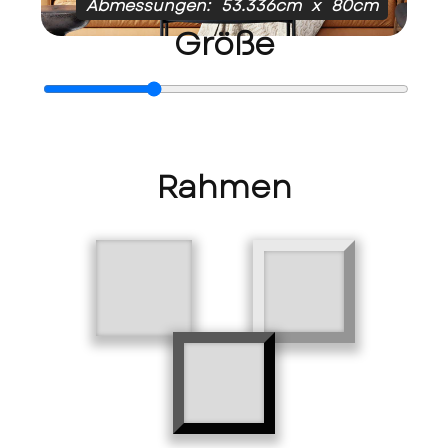
Abmessungen:
53.336cm
x
80cm
Größe
Rahmen