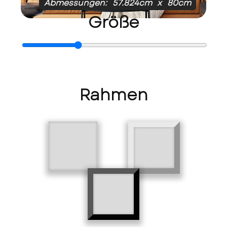
Abmessungen:
57.824cm
x
80cm
Größe
Rahmen