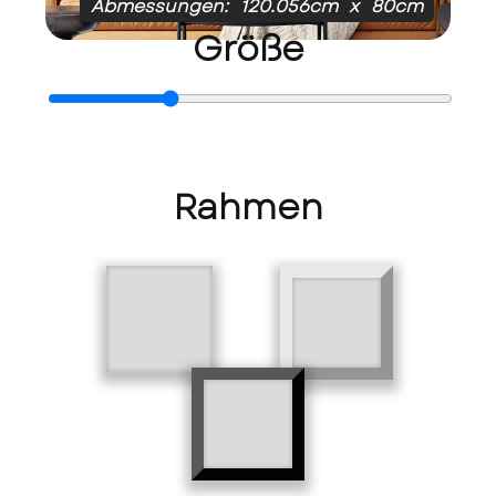
Abmessungen:
120.056cm
x
80cm
Größe
Rahmen