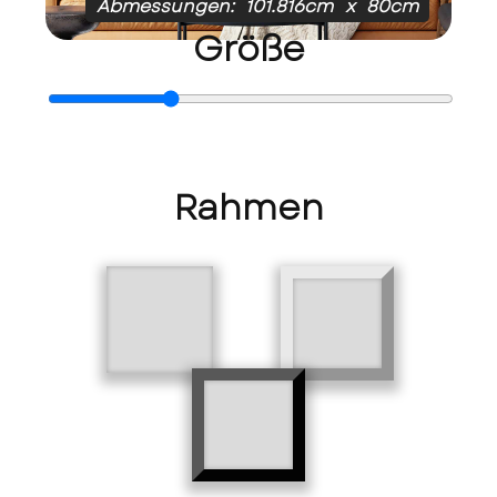
Abmessungen:
101.816cm
x
80cm
Größe
Rahmen